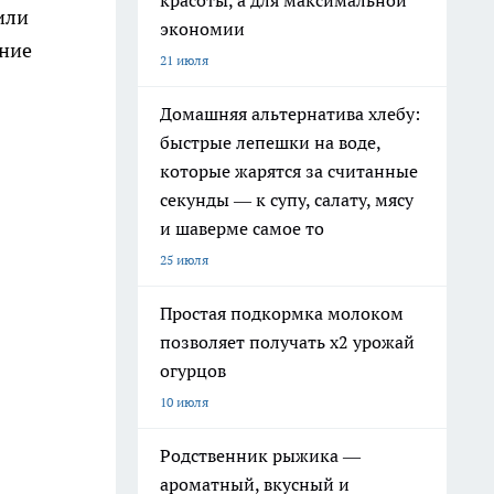
красоты, а для максимальной
или
экономии
ение
21 июля
Домашняя альтернатива хлебу:
быстрые лепешки на воде,
которые жарятся за считанные
секунды — к супу, салату, мясу
и шаверме самое то
25 июля
Простая подкормка молоком
позволяет получать х2 урожай
огурцов
10 июля
Родственник рыжика —
ароматный, вкусный и