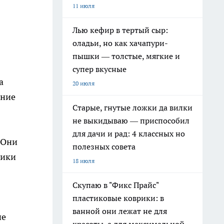
11 июля
Лью кефир в тертый сыр:
оладьи, но как хачапури-
пышки — толстые, мягкие и
супер вкусные
а
20 июля
ение
Старые, гнутые ложки да вилки
не выкидываю — приспособил
для дачи и рад: 4 классных но
 Они
полезных совета
ники
18 июля
Скупаю в "Фикс Прайс"
пластиковые коврики: в
ванной они лежат не для
ие