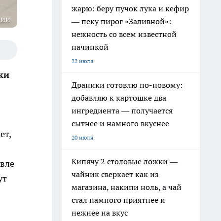
жарю: беру пучок лука и кефир
ции
— пеку пирог «Заливной»:
нежность со всем известной
начинкой
22 июля
ки
Драники готовлю по-новому:
добавляю к картошке два
ингредиента — получается
сытнее и намного вкуснее
ет,
20 июля
Кипячу 2 столовые ложки —
евле
чайник сверкает как из
ут
магазина, накипи ноль, а чай
стал намного приятнее и
нежнее на вкус