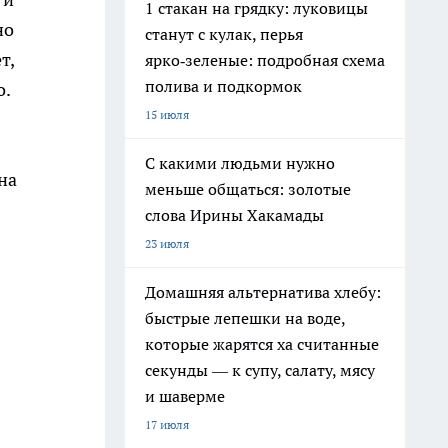
1 стакан на грядку: луковицы
но
станут с кулак, перья
т,
ярко‑зеленые: подробная схема
полива и подкормок
о.
15 июля
С какими людьми нужно
на
меньше общаться: золотые
слова Ирины Хакамады
23 июля
Домашняя альтернатива хлебу:
быстрые лепешки на воде,
которые жарятся ха считанные
секунды — к супу, салату, мясу
и шаверме
17 июля