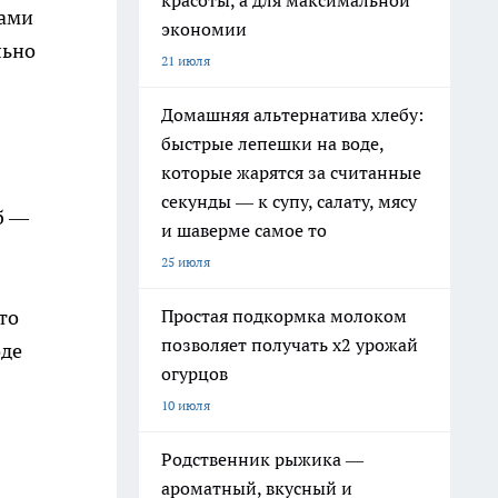
красоты, а для максимальной
нами
экономии
льно
21 июля
Домашняя альтернатива хлебу:
быстрые лепешки на воде,
которые жарятся за считанные
секунды — к супу, салату, мясу
б —
и шаверме самое то
25 июля
Простая подкормка молоком
то
позволяет получать х2 урожай
оде
огурцов
10 июля
Родственник рыжика —
ароматный, вкусный и