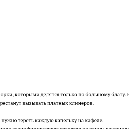
борки, которыми делятся только по большому блату. 
ерестанут вызывать платных клинеров.
 нужно тереть каждую капельку на кафеле.
ное дезинфицирующее средство на ванну, раковину