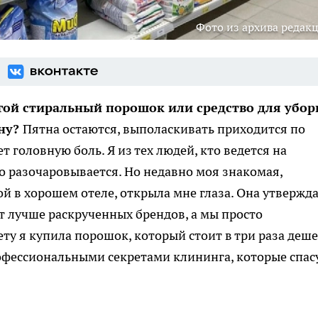
Фото из архива редак
огой стиральный порошок или средство для убор
ену?
Пятна остаются, выполаскивать приходится по
т головную боль. Я из тех людей, кто ведется на
 разочаровывается. Но недавно моя знакомая,
 в хорошем отеле, открыла мне глаза. Она утвержда
т лучше раскрученных брендов, а мы просто
ету я купила порошок, который стоит в три раза деш
офессиональными секретами клининга, которые спас