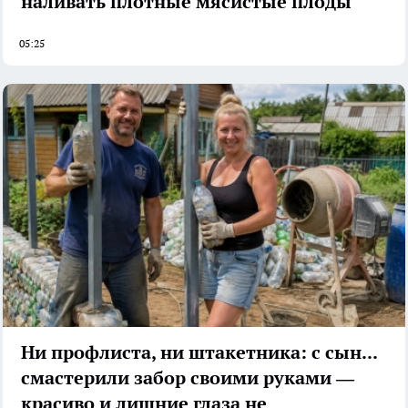
наливать плотные мясистые плоды
05:25
Ни профлиста, ни штакетника: с сыном
смастерили забор своими руками —
красиво и лишние глаза не