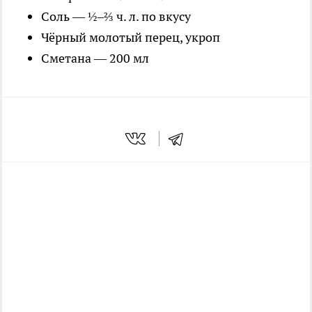
Соль — ½–⅔ ч. л. по вкусу
Чёрный молотый перец, укроп
Сметана — 200 мл