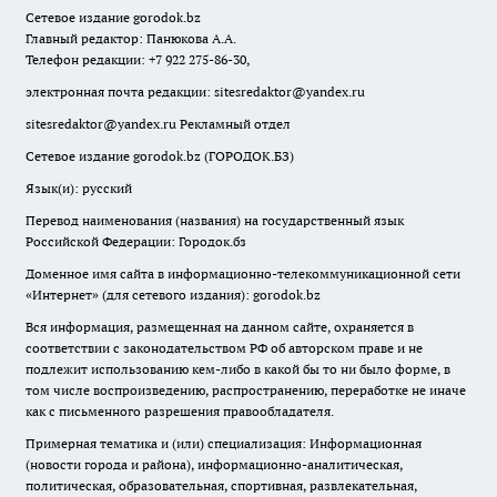
Сетевое издание
gorodok
.bz
Главный редактор: Панюкова А.А.
Телефон редакции: +7 922 275-86-30,
электронная почта редакции:
sitesredaktor@yandex.ru
sitesredaktor@yandex.ru
Рекламный отдел
Сетевое издание gorodok.bz (ГОРОДОК.БЗ)
Язык(и): русский
Перевод наименования (названия) на государственный язык
Российской Федерации: Городок.бз
Доменное имя сайта в информационно-телекоммуникационной сети
«Интернет» (для сетевого издания): gorodok.bz
Вся информация, размещенная на данном сайте, охраняется в
соответствии с законодательством РФ об авторском праве и не
подлежит использованию кем-либо в какой бы то ни было форме, в
том числе воспроизведению, распространению, переработке не иначе
как с письменного разрешения правообладателя.
Примерная тематика и (или) специализация: Информационная
(новости города и района), информационно-аналитическая,
политическая, образовательная, спортивная, развлекательная,