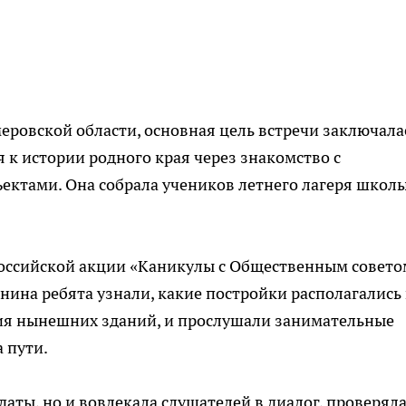
еровской области, основная цель встречи заключала
к истории родного края через знакомство с
ктами. Она собрала учеников летнего лагеря школ
российской акции «Каникулы с Общественным совето
нина ребята узнали, какие постройки располагались 
ния нынешних зданий, и прослушали занимательные
 пути.
даты, но и вовлекала слушателей в диалог, проверяла