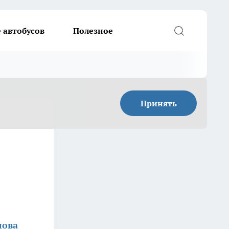
 автобусов
Полезное
Принять
лова