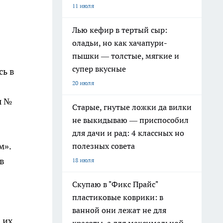
11 июля
Лью кефир в тертый сыр:
оладьи, но как хачапури-
пышки — толстые, мягкие и
супер вкусные
сь в
20 июля
ы №
Старые, гнутые ложки да вилки
не выкидываю — приспособил
для дачи и рад: 4 классных но
м».
полезных совета
в
18 июля
Скупаю в "Фикс Прайс"
пластиковые коврики: в
ванной они лежат не для
 их