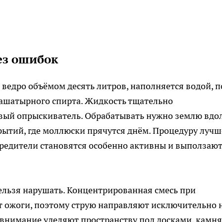
ез ошибок
я ведро объёмом десять литров, наполняется водой, п
нашатырного спирта. Жидкость тщательно
овый опрыскиватель. Обрабатывать нужно землю вдо
крытий, где моллюски прячутся днём. Процедуру лучш
 вредители становятся особенно активны и выползают
ельзя нарушать. Концентрированная смесь при
т ожоги, поэтому струю направляют исключительно 
 внимание уделяют пространству под досками, камн