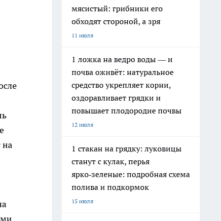
мясистый: грибники его
обходят стороной, а зря
11 июля
1 ложка на ведро воды — и
почва оживёт: натуральное
средство укрепляет корни,
осле
оздоравливает грядки и
повышает плодородие почвы
ль
12 июля
е
 на
1 стакан на грядку: луковицы
станут с кулак, перья
ярко‑зеленые: подробная схема
полива и подкормок
15 июля
на
ями