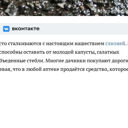
фото gorodok
сто сталкиваются с настоящим нашествием
слизней
.
способны оставить от молодой капусты, салатных
объеденные стебли. Многие дачники покупают дорог
вая, что в любой аптеке продаётся средство, которо