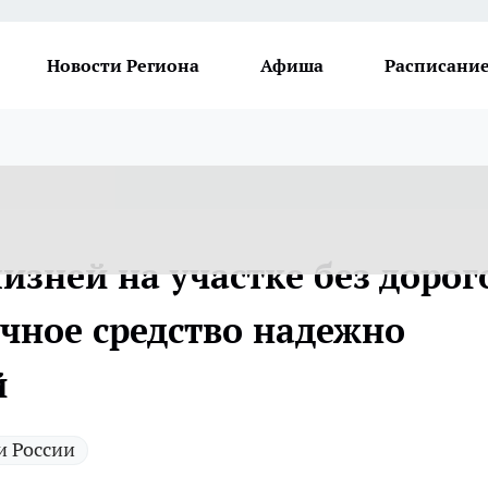
Новости Региона
Афиша
Расписание
лизней на участке без дорог
ечное средство надежно
й
и России