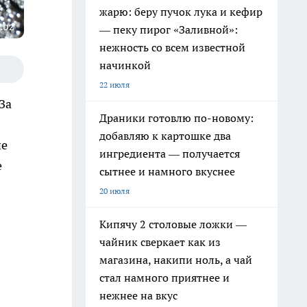
жарю: беру пучок лука и кефир
.bz
— пеку пирог «Заливной»:
нежность со всем известной
начинкой
22 июля
 За
Драники готовлю по-новому:
добавляю к картошке два
ие
ингредиента — получается
е
сытнее и намного вкуснее
20 июля
Кипячу 2 столовые ложки —
чайник сверкает как из
магазина, накипи ноль, а чай
стал намного приятнее и
нежнее на вкус