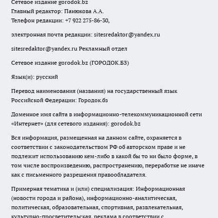
Сетевое издание
gorodok
.bz
Главный редактор: Панюкова А.А.
Телефон редакции: +7 922 275-86-30,
электронная почта редакции:
sitesredaktor@yandex.ru
sitesredaktor@yandex.ru
Рекламный отдел
Сетевое издание gorodok.bz (ГОРОДОК.БЗ)
Язык(и): русский
Перевод наименования (названия) на государственный язык
Российской Федерации: Городок.бз
Доменное имя сайта в информационно-телекоммуникационной сети
«Интернет» (для сетевого издания): gorodok.bz
Вся информация, размещенная на данном сайте, охраняется в
соответствии с законодательством РФ об авторском праве и не
подлежит использованию кем-либо в какой бы то ни было форме, в
том числе воспроизведению, распространению, переработке не иначе
как с письменного разрешения правообладателя.
Примерная тематика и (или) специализация: Информационная
(новости города и района), информационно-аналитическая,
политическая, образовательная, спортивная, развлекательная,
культурно-просветительская, реклама в соответствии с