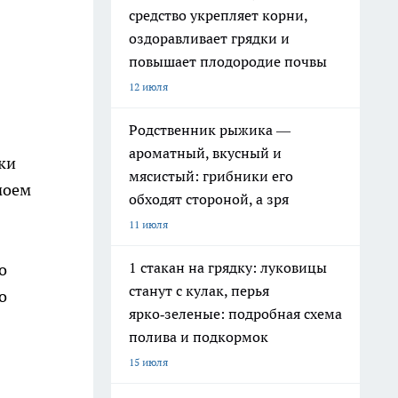
средство укрепляет корни,
оздоравливает грядки и
повышает плодородие почвы
12 июля
Родственник рыжика —
ароматный, вкусный и
ки
мясистый: грибники его
моем
обходят стороной, а зря
11 июля
1 стакан на грядку: луковицы
о
станут с кулак, перья
о
ярко‑зеленые: подробная схема
полива и подкормок
15 июля