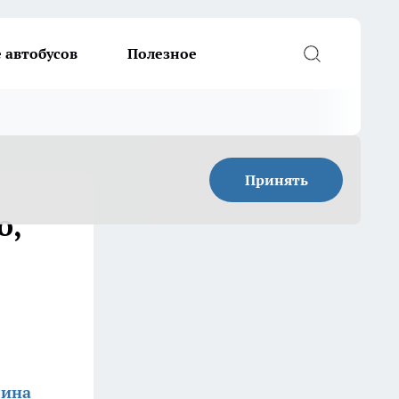
 автобусов
Полезное
Принять
о,
лина