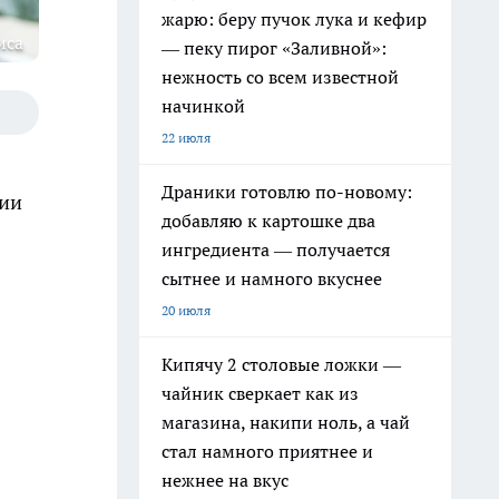
жарю: беру пучок лука и кефир
иса
— пеку пирог «Заливной»:
нежность со всем известной
начинкой
22 июля
Драники готовлю по-новому:
ции
добавляю к картошке два
ингредиента — получается
сытнее и намного вкуснее
20 июля
Кипячу 2 столовые ложки —
чайник сверкает как из
магазина, накипи ноль, а чай
стал намного приятнее и
нежнее на вкус