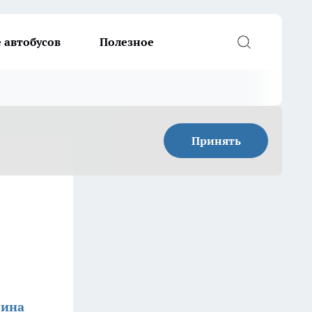
 автобусов
Полезное
Принять
лина