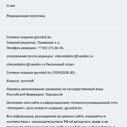
О нас
Редакционная политика
Сетевое издание
gorodok
.bz
Главный редактор: Панюкова А.А.
Телефон редакции: +7 922 275-86-30,
электронная почта редакции:
sitesredaktor@yandex.ru
sitesredaktor@yandex.ru
Рекламный отдел
Сетевое издание gorodok.bz (ГОРОДОК.БЗ)
Язык(и): русский
Перевод наименования (названия) на государственный язык
Российской Федерации: Городок.бз
Доменное имя сайта в информационно-телекоммуникационной сети
«Интернет» (для сетевого издания): gorodok.bz
Вся информация, размещенная на данном сайте, охраняется в
соответствии с законодательством РФ об авторском праве и не
подлежит использованию кем-либо в какой бы то ни было форме, в