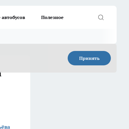
 автобусов
Полезное
Принять
и
ьёва